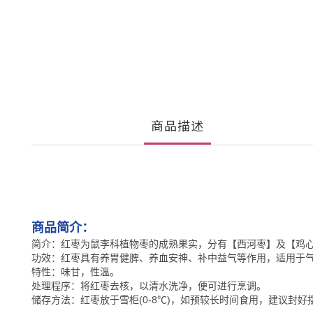
商品描述
商品简介：
简介：
红枣为鼠李科植物枣的成熟果实，分有【西河枣】及【鸡
功效：红
枣具有养胃健脾、养血安神、补中益气等作用，适用于
特性：味甘，性溫。
处理程序：
将红
枣去核，以清水洗净，便可进行烹调。
储存方法：红
枣放于雪柜(0-8℃)，如预较长时间食用，建议封好摆