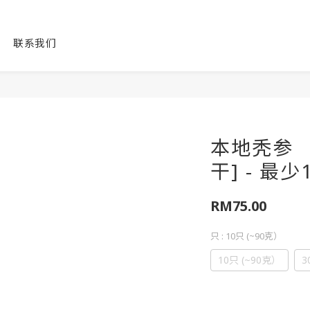
联系我们
本地秃参 （
干] - 最少
RM75.00
只
: 10只 (~90克）
10只 (~90克）
3