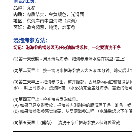
商品性质：
品种：
秃参
肉质结实，金黄颜色，光滑面
肉质：
地区
：东海岸南中国海域
（深海）
烹饪
：适合焖煮，炖汤，炒菜肴
浸泡海参方法：
切记：泡海参的锅必须无任何油脂或饭粒。一定要清洗干净
(1)
第一天傍晚
-
用水清洗海参，把海参用清水浸在锅里
(
盖上
)
(2)
第二天早上
-
换一锅清水把海参放入大火滚20分钟。熄火后让
(3)
第三天早上
-
把海参取出，剪开腹部，去除杂物内脏和轻微刮
水) ，晚上时换水，浸泡隔夜 （水必须完全盖过海参，需要的话可
(4)
第四天早上
-
检查海参发泡成果。
(A) 如果已经变得柔软，把海参内测剩余的膜清理干净，准备一
(B) 如果海参海参感觉较硬，从复滚海参过程 （水沸后熄火下午
(5)
第五天早上
(
储存）
-
清洗干净后把海参放入保鲜袋雪藏