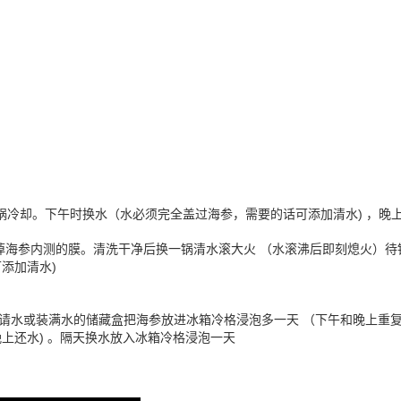
锅冷却。下午时换水（水必须完全盖过海参，需要的话可添加清水) ，晚
掉海参内测的膜。清洗干净后换一锅清水滚大火 （水滚沸后即刻熄火）待
添加清水)
锅请水或装满水的储藏盒把海参放进冰箱冷格浸泡多一天 （
下午和晚上重
晚上还水) 。隔天换水放入冰箱冷格浸泡一天