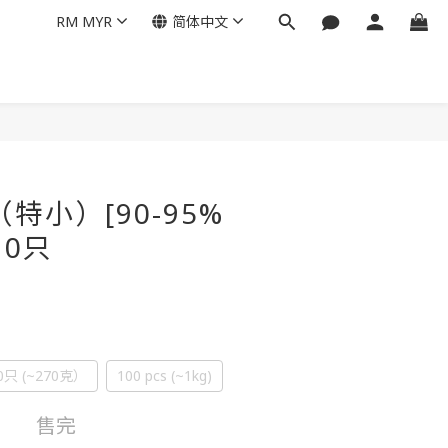
RM
MYR
简体中文
特小）[90-95%
10只
0只 (~270克）
100 pcs (~1kg)
售完