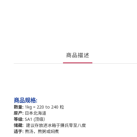
商品描述
:
商品规格
数量:
1kg = 220 to 240 粒
原产:
日本北海道
等级:
SA1 (顶级）
储藏:
建议存放进冰箱于摄氏零至八度
适于:
熬汤，熬粥或焖煮