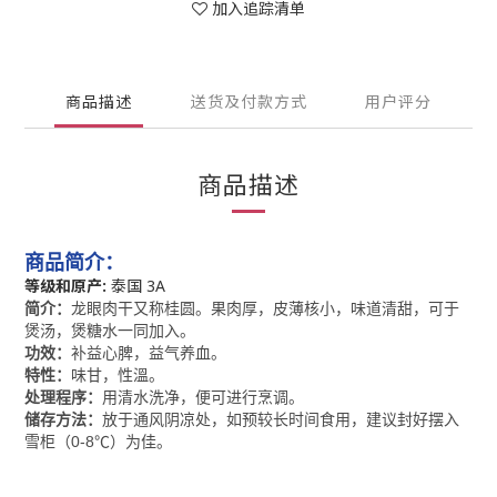
加入追踪清单
商品描述
送货及付款方式
用户评分
商品描述
商品简介：
等级和原产:
泰国 3A
简介：
龙眼肉干又称桂圆。果肉厚，皮薄核小，味道清甜，可于
煲汤，煲糖水一同加入。
功效：
补益心脾，益气养血。
特性：
味甘，性溫。
处理程序：
用
清水洗净，便可进行烹调。
储存方法：
放于通风阴凉处，如预较长时间食用，建议封好摆入
雪柜（0-8℃）为佳。